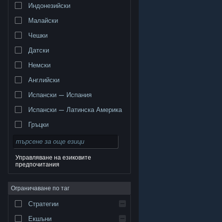
Индонезийски
Малайски
Чешки
Датски
Немски
Английски
Испански — Испания
Испански — Латинска Америка
Гръцки
Управляване на езиковите
предпочитания
© Valve Corporation. Всички права запазени. Всички
търговски марки принадлежат на съответните им
Ограничаване по таг
собственици в САЩ и други страни.
Декларация за
поверителност
|
Юридическа информация
|
Достъпност
|
Условия за ползване на Steam
|
Стратегии
Възстановявания
|
Бисквитки
Екшъни