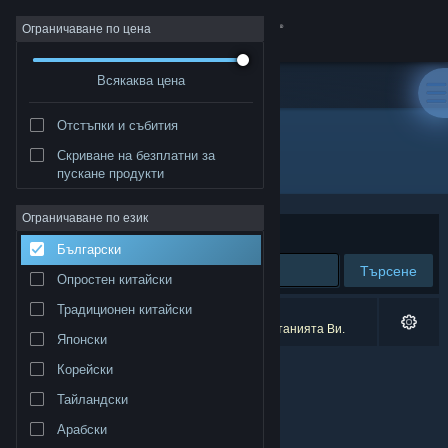
Вписване
Ограничаване по цена
Всякаква цена
Магазин
Отстъпки и събития
Общност
Скриване на безплатни за
Разработчик: Celeris
пускане продукти
Относно
Ограничаване по език
Сортиране по
Съответстване
Български
Поддръжка
Търсене
Опростен китайски
Смяна на езика
Традиционен китайски
0 резултата съответстват на търсенето Ви.
2 заглавия бяха изключени спрямо предпочитанията Ви.
Японски
Сдобийте се с мобилното Steam приложение
Корейски
Преглед на сайта за настолни компютри
Тайландски
Арабски