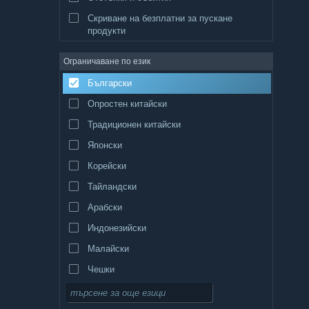
Скриване на безплатни за пускане
продукти
Ограничаване по език
Български
Опростен китайски
Традиционен китайски
Японски
Корейски
Тайландски
Арабски
Индонезийски
Малайски
Чешки
Датски