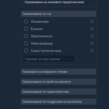
Немски
Управляване на езиковите предпочитания
Английски
Ограничаване по таг
Испански — Испания
Независими
Испански — Латинска Америка
Екшъни
Гръцки
Приключенски
Неангажиращи
Самостоятелни игри
Симулации
Ролеви
Показване на избраните типове
Стратегии
Двуизмерни
Ограничаване по брой на играчите
Ранен достъп
Ограничаване по характеристика
Триизмерни
Ограничаване по поддръжка на контролер
Безплатни за пускане
Атмосферни