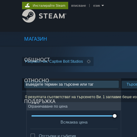
Инсталирайте Steam
вписване
|
език
МАГАЗИН
ОБЩНОСТ
Разработчик: Captive Bolt Studios
ОТНОСНО
Търс
0 резултата съответстват на търсенето Ви. 1 заглавие беше 
ПОДДРЪЖКА
Ограничаване по цена
Всякаква цена
Отстъпки и събития