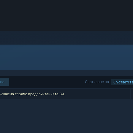
ене
Сортиране по
Съответст
изключено спрямо предпочитанията Ви.