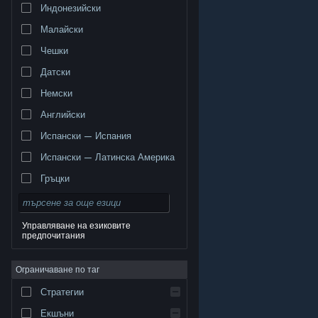
Индонезийски
Малайски
Чешки
Датски
Немски
Английски
Испански — Испания
Испански — Латинска Америка
Гръцки
Управляване на езиковите
предпочитания
© Valve Corporation. Всички права запазени. Всички
търговски марки принадлежат на съответните им
Ограничаване по таг
собственици в САЩ и други страни.
Декларация за
поверителност
|
Юридическа информация
|
Достъпност
|
Условия за ползване на Steam
|
Стратегии
Възстановявания
|
Бисквитки
Екшъни