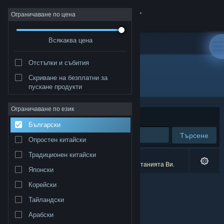
Вписване
Ограничаване по цена
Всякаква цена
Магазин
Отстъпки и събития
Общност
Скриване на безплатни за
Разработчик: Benjamin Mathis
пускане продукти
Относно
Ограничаване по език
Сортиране по
Съответстване
Български
Поддръжка
Търсене
Опростен китайски
Смяна на езика
Традиционен китайски
0 резултата съответстват на търсенето Ви.
1 заглавие беше изключено спрямо предпочитанията Ви.
Японски
Сдобийте се с мобилното Steam приложение
Корейски
Преглед на сайта за настолни компютри
Тайландски
Арабски