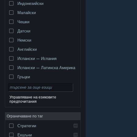
Индонезийски
Малайски
Чешки
Датски
Немски
Английски
Испански — Испания
Испански — Латинска Америка
Гръцки
Управляване на езиковите
предпочитания
© Valve Corporation. Всички права запазени. Всички
търговски марки принадлежат на съответните им
Ограничаване по таг
собственици в САЩ и други страни.
Декларация за
поверителност
|
Юридическа информация
|
Достъпност
|
Условия за ползване на Steam
|
Стратегии
Възстановявания
|
Бисквитки
Екшъни