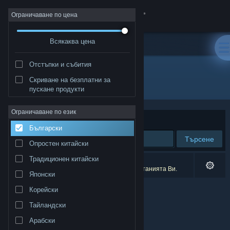
Вписване
Ограничаване по цена
Всякаква цена
Магазин
Отстъпки и събития
Общност
Скриване на безплатни за
Разработчик: Bearded Eye
пускане продукти
Относно
Ограничаване по език
Сортиране по
Съответстване
Български
Поддръжка
Търсене
Опростен китайски
Смяна на езика
Традиционен китайски
0 резултата съответстват на търсенето Ви.
3 заглавия бяха изключени спрямо предпочитанията Ви.
Японски
Сдобийте се с мобилното Steam приложение
Корейски
Преглед на сайта за настолни компютри
Тайландски
Арабски