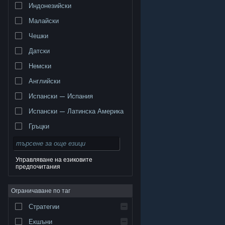
Индонезийски
Малайски
Чешки
Датски
Немски
Английски
Испански — Испания
Испански — Латинска Америка
Гръцки
Управляване на езиковите
предпочитания
© Valve Corporation. Всички права запазени. Всички
търговски марки принадлежат на съответните им
Ограничаване по таг
собственици в САЩ и други страни.
Декларация за
поверителност
|
Юридическа информация
|
Достъпност
|
Условия за ползване на Steam
|
Стратегии
Възстановявания
|
Бисквитки
Екшъни