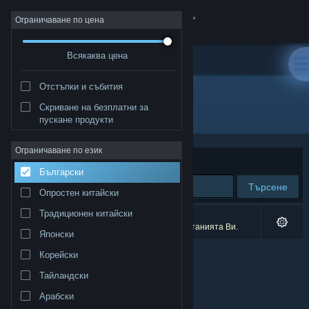
Вписване
Ограничаване по цена
Всякаква цена
Магазин
Отстъпки и събития
Общност
Скриване на безплатни за
Разработчик: Baki Studio
пускане продукти
Относно
Ограничаване по език
Сортиране по
Съответстване
Български
Поддръжка
Търсене
Опростен китайски
Смяна на езика
Традиционен китайски
0 резултата съответстват на търсенето Ви.
2 заглавия бяха изключени спрямо предпочитанията Ви.
Японски
Сдобийте се с мобилното Steam приложение
Корейски
Преглед на сайта за настолни компютри
Тайландски
Арабски