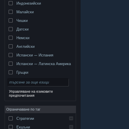
Индонезийски
Малайски
Чешки
Датски
Немски
Английски
Испански — Испания
Испански — Латинска Америка
Гръцки
Управляване на езиковите
предпочитания
© Valve Corporation. Всички права запазени. Всички
търговски марки принадлежат на съответните им
Ограничаване по таг
собственици в САЩ и други страни.
Декларация за
поверителност
|
Юридическа информация
|
Достъпност
|
Условия за ползване на Steam
|
Стратегии
Възстановявания
|
Бисквитки
Екшъни