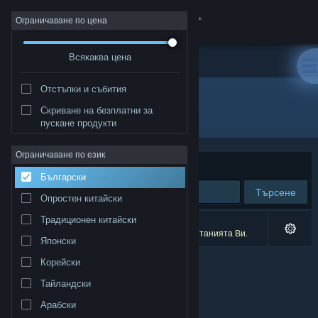
Вписване
Ограничаване по цена
Всякаква цена
Магазин
Отстъпки и събития
Общност
Скриване на безплатни за
Разработчик: Ashley Roesler
пускане продукти
Относно
Ограничаване по език
Сортиране по
Съответстване
Български
Поддръжка
Търсене
Опростен китайски
Смяна на езика
Традиционен китайски
0 резултата съответстват на търсенето Ви.
1 заглавие беше изключено спрямо предпочитанията Ви.
Японски
Сдобийте се с мобилното Steam приложение
Корейски
Преглед на сайта за настолни компютри
Тайландски
Арабски