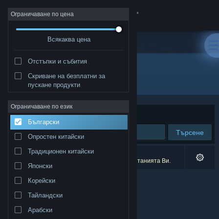
Вписване
Ограничаване по цена
Всякаква цена
Магазин
Отстъпки и събития
Общност
Скриване на безплатни за
Разработчик: Architectura
пускане продукти
Относно
Ограничаване по език
Сортиране по
Съответстване
Български
Поддръжка
Търсене
Опростен китайски
Смяна на езика
Традиционен китайски
0 резултата съответстват на търсенето Ви.
1 заглавие беше изключено спрямо предпочитанията Ви.
Японски
Сдобийте се с мобилното Steam приложение
Корейски
Преглед на сайта за настолни компютри
Тайландски
Арабски