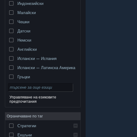
Индонезийски
Малайски
Чешки
Датски
Немски
Английски
Испански — Испания
Испански — Латинска Америка
Гръцки
Управляване на езиковите
предпочитания
© Valve Corporation. Всички права запазени. Всички
търговски марки принадлежат на съответните им
Ограничаване по таг
собственици в САЩ и други страни.
Декларация за
поверителност
|
Юридическа информация
|
Достъпност
|
Условия за ползване на Steam
|
Стратегии
Възстановявания
|
Бисквитки
Екшъни