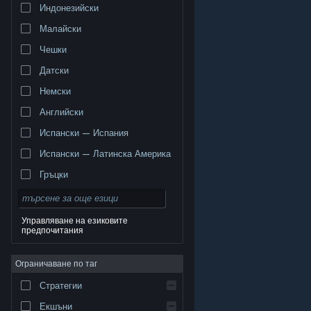
Индонезийски
Малайски
Чешки
Датски
Немски
Английски
Испански — Испания
Испански — Латинска Америка
Гръцки
Управляване на езиковите
предпочитания
© Valve Corporation. Всички права запазени. Всички
търговски марки принадлежат на съответните им
Ограничаване по таг
собственици в САЩ и други страни.
Декларация за
поверителност
|
Юридическа информация
|
Достъпност
|
Условия за ползване на Steam
|
Стратегии
Възстановявания
|
Бисквитки
Екшъни