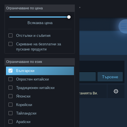
Вписване
Ограничаване по цена
Всякаква цена
Магазин
Отстъпки и събития
Общност
Скриване на безплатни за
Разработчик: Aquila Industrial
пускане продукти
Относно
Ограничаване по език
Сортиране по
Съответстване
Български
Поддръжка
Търсене
Опростен китайски
Смяна на езика
Традиционен китайски
0 резултата съответстват на търсенето Ви.
2 заглавия бяха изключени спрямо предпочитанията Ви.
Японски
Сдобийте се с мобилното Steam приложение
Корейски
Преглед на сайта за настолни компютри
Тайландски
Арабски