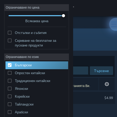
Вписване
Ограничаване по цена
Всякаква цена
Магазин
Отстъпки и събития
Общност
Скриване на безплатни за
Разработчик: Among Giants
пускане продукти
Относно
Ограничаване по език
Сортиране по
Съответстване
Български
Поддръжка
Търсене
Опростен китайски
Смяна на езика
Традиционен китайски
1 резултат съответства на търсенето Ви.
5 заглавия бяха изключени спрямо предпочитанията Ви.
Японски
Сдобийте се с мобилното Steam приложение
Albatroz Soundtrack
Корейски
$4.99
Преглед на сайта за настолни компютри
Тайландски
Арабски