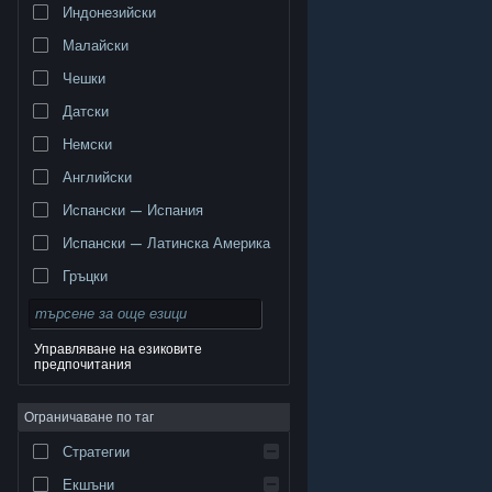
Индонезийски
Малайски
Чешки
Датски
Немски
Английски
Испански — Испания
Испански — Латинска Америка
Гръцки
Управляване на езиковите
предпочитания
© Valve Corporation. Всички права запазени. Всички
търговски марки принадлежат на съответните им
Ограничаване по таг
собственици в САЩ и други страни.
Декларация за
поверителност
|
Юридическа информация
|
Достъпност
|
Условия за ползване на Steam
|
Стратегии
Възстановявания
|
Бисквитки
Екшъни