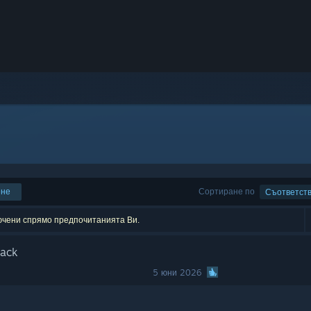
ене
Сортиране по
Съответст
лючени спрямо предпочитанията Ви.
rack
5 юни 2026