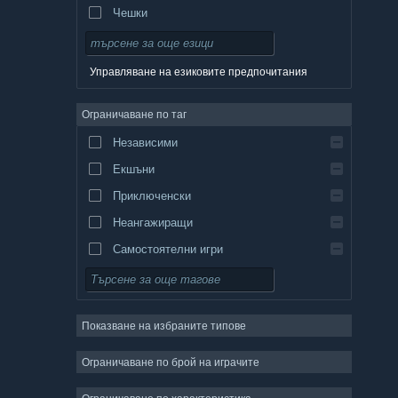
Чешки
Датски
Немски
Управляване на езиковите предпочитания
Английски
Ограничаване по таг
Испански — Испания
Независими
Испански — Латинска Америка
Екшъни
Гръцки
Приключенски
Неангажиращи
Самостоятелни игри
Симулации
Ролеви
Показване на избраните типове
Стратегии
Двуизмерни
Ограничаване по брой на играчите
Ранен достъп