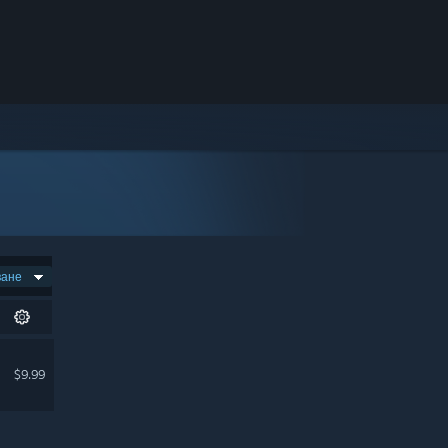
ване
$9.99