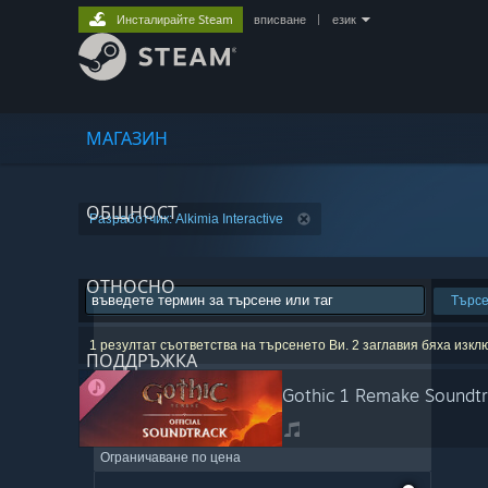
Инсталирайте Steam
вписване
|
език
МАГАЗИН
ОБЩНОСТ
Разработчик: Alkimia Interactive
ОТНОСНО
Търс
1 резултат съответства на търсенето Ви. 2 заглавия бяха изк
ПОДДРЪЖКА
Gothic 1 Remake Soundt
Ограничаване по цена