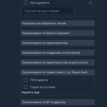
Инструменти
Безплатни за пускане
Ролеви
Показване на избраните типове
Масивни мрежови
Независими
Ограничаване по брой на играчите
Ранен достъп
Ограничаване по характеристика
Неангажиращи
Ограничаване по поддръжка на контролер
Симулации
Състезателни
Ограничаване по характеристика за достъпност
Спортни
Ограничаване по съвместимост със Steam Deck
Видео продукция
Потвърдена
Редактор на снимки
Годна за пускане
Научете още
Ограничаване по ВР поддръжка