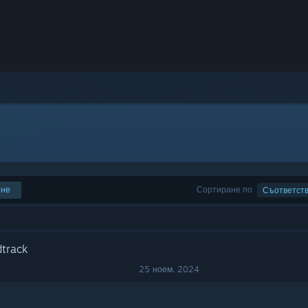
ене
Сортиране по
Съответст
dtrack
25 ноем. 2024