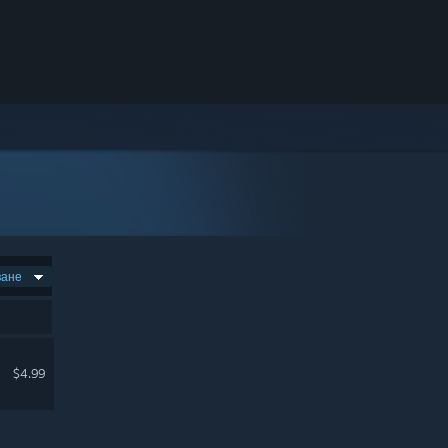
ване
$4.99