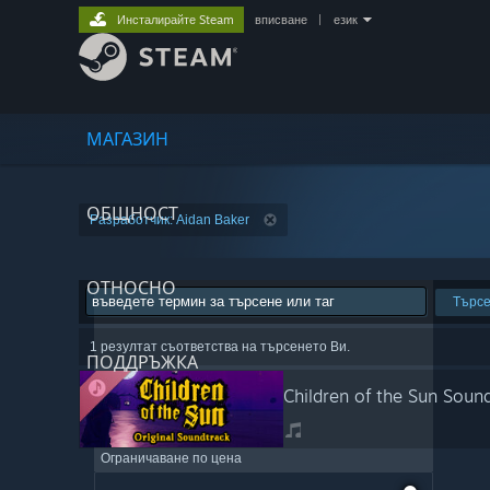
Инсталирайте Steam
вписване
|
език
МАГАЗИН
ОБЩНОСТ
Разработчик: Aidan Baker
ОТНОСНО
Търс
1 резултат съответства на търсенето Ви.
ПОДДРЪЖКА
Children of the Sun Soun
Ограничаване по цена