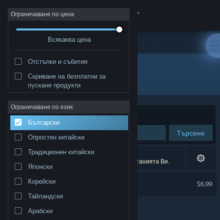
Вписване
Ограничаване по цена
Всякаква цена
Магазин
Отстъпки и събития
Общност
Скриване на безплатни за
Разработчик: Ahr Ech
пускане продукти
Относно
Ограничаване по език
Сортиране по
Съответстване
Български
Поддръжка
Търсене
Опростен китайски
Смяна на езика
Традиционен китайски
1 резултат съответства на търсенето Ви.
2 заглавия бяха изключени спрямо предпочитанията Ви.
Японски
Сдобийте се с мобилното Steam приложение
Pepper Grinder Soundtrack
Корейски
$6.99
Преглед на сайта за настолни компютри
Тайландски
Арабски