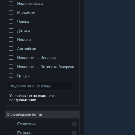
Индонезийски
Малайски
Чешки
Датски
Немски
Английски
Испански — Испания
Испански — Латинска Америка
Гръцки
Управляване на езиковите
предпочитания
© Valve Corporation. Всички права запазени. Всички
търговски марки принадлежат на съответните им
Ограничаване по таг
собственици в САЩ и други страни.
Декларация за
поверителност
|
Юридическа информация
|
Достъпност
|
Условия за ползване на Steam
|
Стратегии
Възстановявания
|
Бисквитки
Екшъни