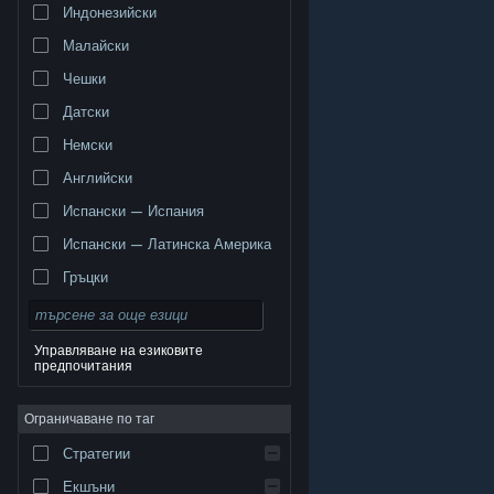
Индонезийски
Малайски
Чешки
Датски
Немски
Английски
Испански — Испания
Испански — Латинска Америка
Гръцки
Управляване на езиковите
предпочитания
© Valve Corporation. Всички права запазени. Всички
търговски марки принадлежат на съответните им
Ограничаване по таг
собственици в САЩ и други страни.
Декларация за
поверителност
|
Юридическа информация
|
Достъпност
|
Условия за ползване на Steam
|
Стратегии
Възстановявания
|
Бисквитки
Екшъни