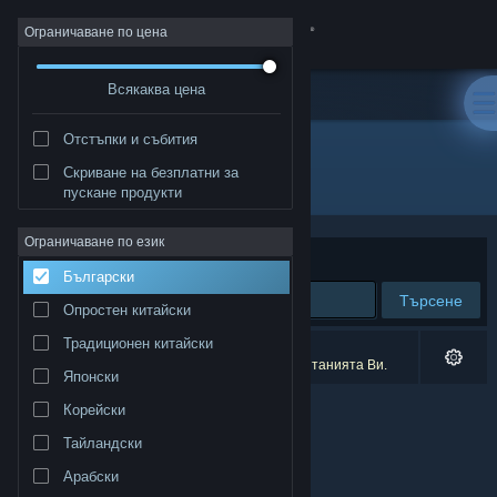
Вписване
Ограничаване по цена
Всякаква цена
Магазин
Отстъпки и събития
Общност
Скриване на безплатни за
Разработчик: AG media
пускане продукти
Относно
Ограничаване по език
Сортиране по
Съответстване
Български
Поддръжка
Търсене
Опростен китайски
Смяна на езика
Традиционен китайски
0 резултата съответстват на търсенето Ви.
1 заглавие беше изключено спрямо предпочитанията Ви.
Японски
Сдобийте се с мобилното Steam приложение
Корейски
Преглед на сайта за настолни компютри
Тайландски
Арабски