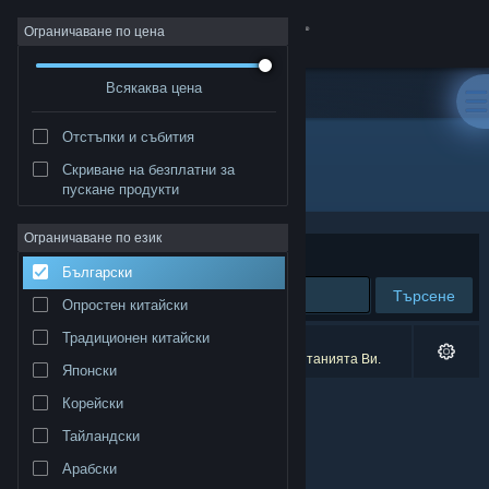
Вписване
Ограничаване по цена
Всякаква цена
Магазин
Отстъпки и събития
Общност
Скриване на безплатни за
Разработчик: 3D Talo Finland Ltd.
пускане продукти
Относно
Ограничаване по език
Сортиране по
Съответстване
Български
Поддръжка
Търсене
Опростен китайски
Смяна на езика
Традиционен китайски
0 резултата съответстват на търсенето Ви.
1 заглавие беше изключено спрямо предпочитанията Ви.
Японски
Сдобийте се с мобилното Steam приложение
Корейски
Преглед на сайта за настолни компютри
Тайландски
Арабски