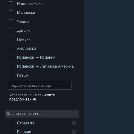
Индонезийски
Малайски
Чешки
Датски
Немски
Английски
Испански — Испания
Испански — Латинска Америка
Гръцки
Управляване на езиковите
предпочитания
© Valve Corporation. Всички права запазени. Всички
търговски марки принадлежат на съответните им
Ограничаване по таг
собственици в САЩ и други страни.
Декларация за
поверителност
|
Юридическа информация
|
Достъпност
|
Условия за ползване на Steam
|
Стратегии
Възстановявания
|
Бисквитки
Екшъни