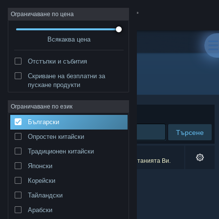
Вписване
Ограничаване по цена
Всякаква цена
Магазин
Отстъпки и събития
Общност
Скриване на безплатни за
Разработчик: 众妙之门工作室
пускане продукти
Относно
Ограничаване по език
Сортиране по
Съответстване
Български
Поддръжка
Търсене
Опростен китайски
Смяна на езика
Традиционен китайски
0 резултата съответстват на търсенето Ви.
1 заглавие беше изключено спрямо предпочитанията Ви.
Японски
Сдобийте се с мобилното Steam приложение
Корейски
Преглед на сайта за настолни компютри
Тайландски
Арабски