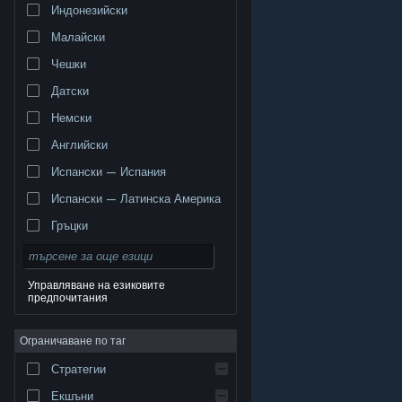
Индонезийски
Малайски
Чешки
Датски
Немски
Английски
Испански — Испания
Испански — Латинска Америка
Гръцки
Управляване на езиковите
предпочитания
© Valve Corporation. Всички права запазени. Всички
търговски марки принадлежат на съответните им
Ограничаване по таг
собственици в САЩ и други страни.
Декларация за
поверителност
|
Юридическа информация
|
Достъпност
|
Условия за ползване на Steam
|
Стратегии
Възстановявания
|
Бисквитки
Екшъни