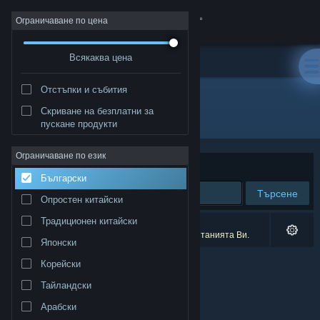
Вписване
Ограничаване по цена
Всякаква цена
Магазин
Отстъпки и събития
Общност
Скриване на безплатни за
Разработчик: Новый Диск
пускане продукти
Относно
Ограничаване по език
Сортиране по
Съответстване
Български
Поддръжка
Търсене
Опростен китайски
Смяна на езика
Традиционен китайски
0 резултата съответстват на търсенето Ви.
1 заглавие беше изключено спрямо предпочитанията Ви.
Японски
Сдобийте се с мобилното Steam приложение
Корейски
Преглед на сайта за настолни компютри
Тайландски
Арабски