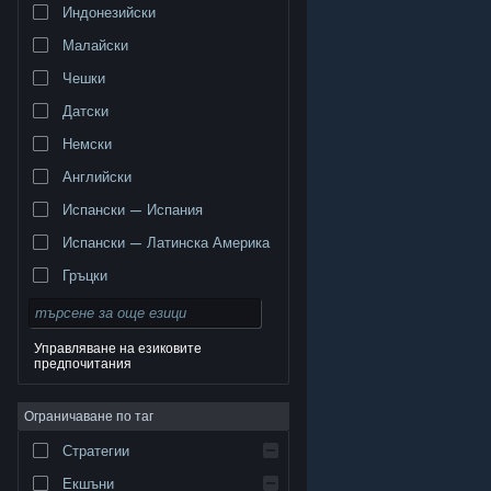
Индонезийски
Малайски
Чешки
Датски
Немски
Английски
Испански — Испания
Испански — Латинска Америка
Гръцки
Управляване на езиковите
предпочитания
© Valve Corporation. Всички права запазени. Всички
търговски марки принадлежат на съответните им
Ограничаване по таг
собственици в САЩ и други страни.
Декларация за
поверителност
|
Юридическа информация
|
Достъпност
|
Условия за ползване на Steam
|
Стратегии
Възстановявания
|
Бисквитки
Екшъни