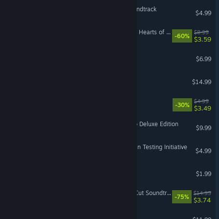
Rebel Inc: Escalation - Soundtrack
$4.99
The Witcher 3: Wild Hunt - Hearts of Stone Soundtrack
$8.99
-60%
$3.59
Risk of Rain 2 Soundtrack
$6.99
Rebooted Fate
$14.99
OneShot Solstice OST
$4.99
-30%
$3.49
EVERSPACE™ - Upgrade to Deluxe Edition
$9.99
Aperture Tag: The Paint Gun Testing Initiative
$4.99
Zup! F
$1.99
Disco Elysium - The Final Cut Soundtrack
$14.99
-75%
$3.74
Scorchlands