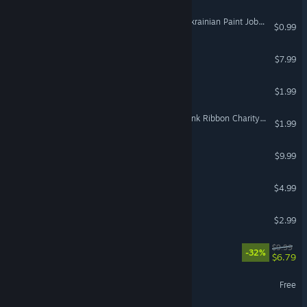
Euro Truck Simulator 2 - Ukrainian Paint Jobs Pack
$0.99
Exit Together
$7.99
Zup! 7
$1.99
Euro Truck Simulator 2 - Pink Ribbon Charity Pack
$1.99
The Unholy Priest
$9.99
Farm Keeper
$4.99
Ultimate Ragdoll Game
$2.99
Phoenix's Faye
$9.99
-32%
$6.79
Dota Underlords
Free