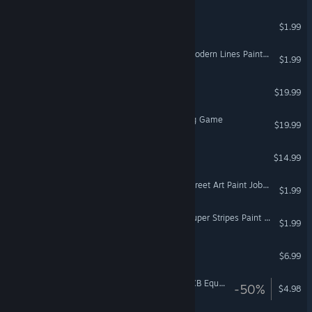
Zup! S
$1.99
Euro Truck Simulator 2 - Modern Lines Paint Jobs Pack
$1.99
Samorost 3
$19.99
Influent Language Learning Game
$19.99
CHUCHEL
$14.99
Euro Truck Simulator 2 - Street Art Paint Jobs Pack
$1.99
Euro Truck Simulator 2 - Super Stripes Paint Jobs Pack
$1.99
Bring You Home
$6.99
Euro Truck Simulator 2 - JCB Equipment Pack
-50%
$4.98