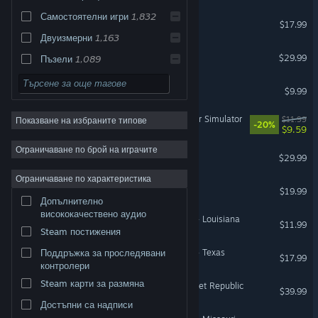
Самостоятелни игри
1,832
Dome Keeper
$17.99
Двуизмерни
1,163
Universe Sandbox
$29.99
Пъзели
1,089
Отпускащи
1,071
Left 4 Dead
$9.99
Симулации
995
HackHub - Ultimate Hacker Simulator
$11.99
Показване на избраните типове
Привлекателни
907
-20%
$9.59
Екшъни
872
Ограничаване по брой на играчите
TUNIC
$29.99
Приключенски
859
Ограничаване по характеристика
9 Kings
Пъстри
813
$19.99
Допълнително
Атмосферни
725
висококачествено аудио
American Truck Simulator - Louisiana
$11.99
Семейни
713
Steam постижения
Стратегии
709
American Truck Simulator - Texas
Поддръжка за проследявани
$17.99
контролери
Стилизирани
570
Steam карти за размяна
Workers & Resources: Soviet Republic
$39.99
Триизмерни
567
Достъпни са надписи