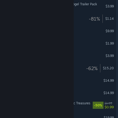
Euro Truck Simulator 2 - Kögel Trailer Pack
$3.99
Barro F
-81%
$1.14
Deponia
$9.99
Zup! Q
$1.99
Understand
$3.99
LUNA The Shadow Dust
-62%
$15.20
One Hand Clapping
$14.99
Toki Tori 2+
$14.99
Super Mining Mechs - Toxic Treasures
$1.99
-50%
$0.99
Farm Manager World
$19.99