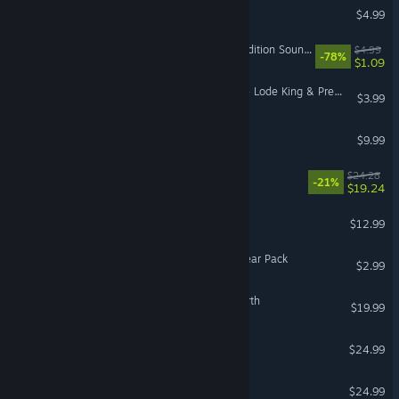
MyDockFinder
$4.99
Darksiders II Deathinitive Edition Soundtrack
$4.99
-78%
$1.09
American Truck Simulator - Lode King & Prestige Trailers Pack
$3.99
Sunken Engine
$9.99
Lost in Play
$24.28
-21%
$19.24
while True: learn()
$12.99
Dome Keeper: Assessor Gear Pack
$2.99
The Three Kingdoms: Rebirth
$19.99
SkyChart: Airline Executive
$24.99
Cornucopia®
$24.99