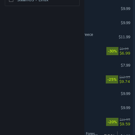
PANICORE
$9.99
Trials Survivors
$9.99
Euro Truck Simulator 2 - Greece
$11.99
Öoo
$9.99
-30%
$6.99
Lured In
$7.99
Lucky Shot
$12.99
-25%
$9.74
Backseat Drivers
$9.99
Mini Metro
$9.99
Pawsome Resort
$11.99
-20%
$9.59
American Truck Simulator - Forest Machinery