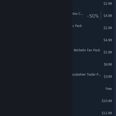
Refunct
$2.99
Euro Truck Simulator 2 - Volvo Construction Equipment
-50%
$4.98
PAYDAY 2: Chinatown Music Pack
$2.99
Click and Conquer
$4.99
American Truck Simulator - Michelin Fan Pack
$2.99
Drop and Grow
$6.99
Euro Truck Simulator 2 - Kässbohrer Trailer Pack
$3.99
Idle Fishing
Free
Will You Snail?
$10.99
AI Desktop Pet
$12.99