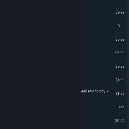
Pocket Cars
$9.99
Coloring Game 5
Free
BallisticNG - Soundtrack
$6.99
Take me, Vitaly
$5.99
SubZero
$9.99
Zup! 5
$1.99
Euro Truck Simulator 2 - Greek Mythology Pack
$1.99
Coloring Game 4
Free
Miss Neko
$0.99