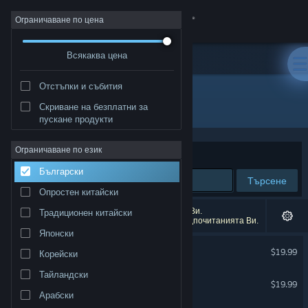
Вписване
Ограничаване по цена
Всякаква цена
Магазин
Отстъпки и събития
Общност
Всички продукти
Скриване на безплатни за
пускане продукти
Относно
Ограничаване по език
Сортиране по
Съответстване
Български
Поддръжка
Търсене
Опростен китайски
Смяна на езика
2,982 резултата съответстват на търсенето Ви.
Традиционен китайски
67,724 заглавия бяха изключени спрямо предпочитанията Ви.
Японски
Сдобийте се с мобилното Steam приложение
American Truck Simulator
$19.99
Корейски
Преглед на сайта за настолни компютри
Тайландски
Phasmophobia
$19.99
ВР поддръжка
Арабски