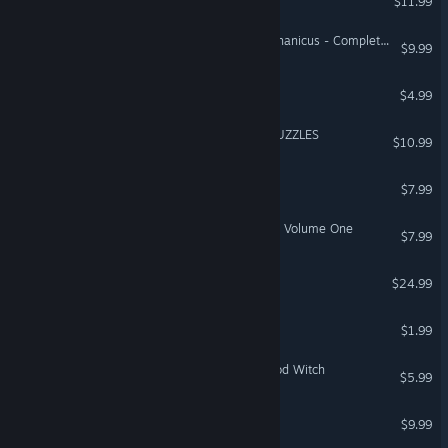
$11.99
Warhammer 40,000: Mechanicus - Complete Original Soundtrack
$9.99
Hacky
$4.99
WORLD OF ART JIGSAW PUZZLES
$10.99
Cafemart Simulator
$7.99
Music for The Long Dark -- Volume One
$7.99
First Dwarf
$24.99
Zup! Z
$1.99
HELLCARD - Bruja, the Blood Witch
$5.99
Pawnbarian
$9.99