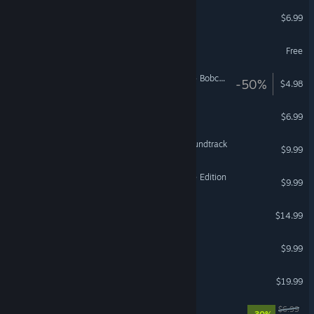
All Hail the Orb
$6.99
Tap Ninja - Idle game
Free
American Truck Simulator - Bobcat Cargo Pack
-50%
$4.98
Borderless Gaming
$6.99
Hollow Knight - Official Soundtrack
$9.99
Age of History 2: Definitive Edition
$9.99
Jackal
$14.99
Luck be a Landlord
$9.99
Becastled
$19.99
Backrooms: Extractions
$6.99