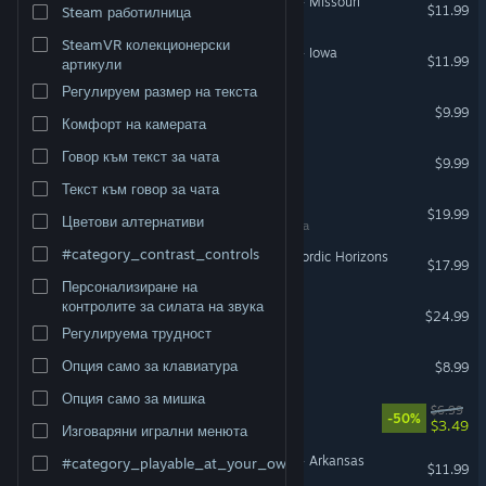
American Truck Simulator - Missouri
$11.99
Steam работилница
SteamVR колекционерски
American Truck Simulator - Iowa
$11.99
артикули
Регулируем размер на текста
NO BACKUP
$9.99
Комфорт на камерата
Half-Life 2
Говор към текст за чата
$9.99
Текст към говор за чата
Paint the Town Red
$19.99
Цветови алтернативи
ВР поддръжка
#category_contrast_controls
Euro Truck Simulator 2 - Nordic Horizons
$17.99
Персонализиране на
контролите за силата на звука
Roboquest
$24.99
Регулируема трудност
Ghost Janitors
Опция само за клавиатура
$8.99
Опция само за мишка
Dystopika
$6.99
-50%
$3.49
Изговаряни игрални менюта
American Truck Simulator - Arkansas
#category_playable_at_your_own_pace
$11.99