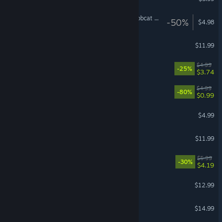
Euro Truck Simulator 2 - Bobcat Cargo Pack
-50%
$4.98
Laundry Store Simulator
$11.99
Retrowave 2
$4.99
-25%
$3.74
Super Mining Mechs
$4.99
-80%
$0.99
and Roger
$4.99
Dummynation
$11.99
Hold Your King
$5.99
-30%
$4.19
ServiceIT: You can do IT
$12.99
AI Roguelite
$14.99