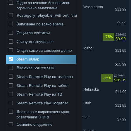
Годно за пускане без времево
American Truck Simulator - Washington
ограничено въвеждане
$11.99
#category_playable_without_vision
Krita
$9.99
Запазване по всяко време
Опции за субтитри
Scorn
$39.99
-75%
$9.99
Съраунд озвучаване
American Truck Simulator - Idaho
Опция само за сензорен допир
$11.99
Steam облак
Mon Bazou
$15.99
Включва Source SDK
Rancher: A new life
$19.99
Steam Remote Play на телефон
-15%
$16.99
Steam Remote Play на таблет
American Truck Simulator - Nebraska
$11.99
Steam Remote Play на ТВ
Steam Remote Play Together
American Truck Simulator - Utah
$11.99
Достъпно е широкоспектърно
Dome Keeper: The Lost Keepers
осветление (HDR)
$7.99
Семейно споделяне
American Truck Simulator - Kansas