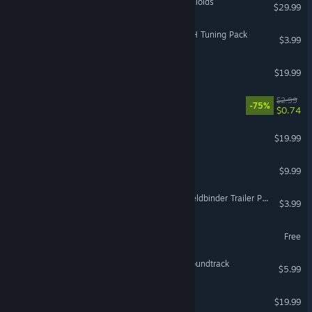
Chip ‘n Clawz vs. The Brainioids
$29.99
Euro Truck Simulator 2 - FH Tuning Pack
$3.99
Driftwood
$19.99
Mining Mechs
$2.99
-75%
$0.74
Chaos on Deponia
$19.99
Paint the Town Red VR
$9.99
Euro Truck Simulator 2 - Feldbinder Trailer Pack
$3.99
Sill Cats
Free
Goat Simulator: Original Soundtrack
$5.99
Center Station Simulator
$19.99