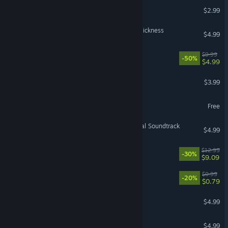
Sudoku Cats
$2.99
[Mulmiyac] for 3D motion sickness
$4.99
Old Man's Journey
$9.99
-50%
$4.99
CODEX MORTIS
$3.99
Different Strokes
Free
My Time At Portia - Original Soundtrack
$4.99
Go Slimey Go!
$12.99
-30%
$9.09
Your Stepmom
$0.99
-20%
$0.79
Barro Racing
$4.99
Impaler Gold
$4.99