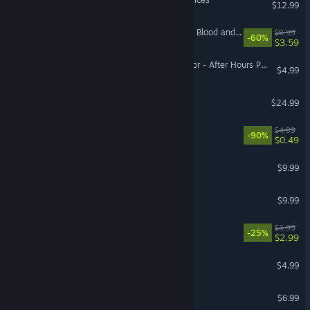
$12.99
The Witcher 3: Wild Hunt - Blood and Wine Soundtrack
$8.99
-60%
$3.59
Deep Rock Galactic: Survivor - After Hours Pack
$4.99
Voxel Tycoon
$24.99
Barro 22
$4.99
-90%
$0.49
A Love Letter in Snowfall
$9.99
Scratch Off!
$9.99
Virtual Perspective
$3.99
-25%
$2.99
Frog Jump
$4.99
Node Math
$6.99