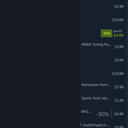
Auto Clicker
$4.99
City Bus Manager
$29.99
Mining Merchant
$6.99
-30%
$4.89
American Truck Simulator - W900 Tuning Pack
$3.99
Nine-Ball Roulette
$3.99
Serious Sam 3: BFE
$29.99
American Truck Simulator - Retrowave Paint Jobs Pack
$1.99
American Truck Simulator - Sports Paint Jobs Pack
$1.99
American Truck Simulator - KRONE Agriculture Equipment
-50%
$4.98
DSX+ (Virtual DualSense, BT Audio/Haptics) DLC
$3.99