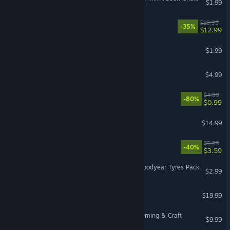
$1.99
SELINI
$19.99
-35%
$12.99
Zup! X
$1.99
Mushroom Nook
$4.99
Eyes: The Horror Game
$4.99
-80%
$0.99
ACRES
$14.99
OneShot OST
$5.99
-40%
$3.59
Euro Truck Simulator 2 - Goodyear Tyres Pack
$2.99
Victor Vran ARPG
$19.99
Craftomation 101: Programming & Craft
$9.99