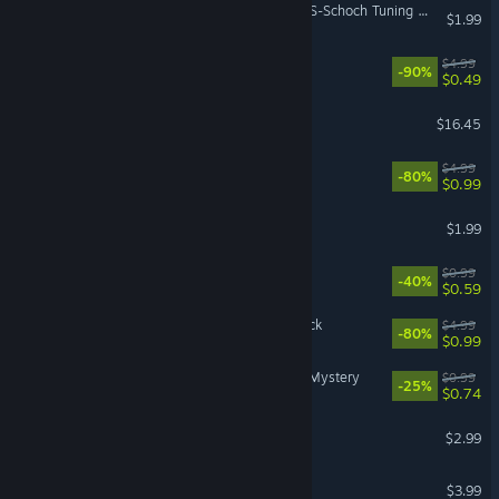
Euro Truck Simulator 2 - HS-Schoch Tuning Pack
$1.99
Swarmlake
$4.99
-90%
$0.49
SCHiM
$16.45
140
$4.99
-80%
$0.99
Zup! Y
$1.99
Reflex
$0.99
-40%
$0.59
Streets of Rogue Soundtrack
$4.99
-80%
$0.99
Mining Mechs - Magnetic Mystery
$0.99
-25%
$0.74
Hook
$2.99
Idle Biceps
$3.99