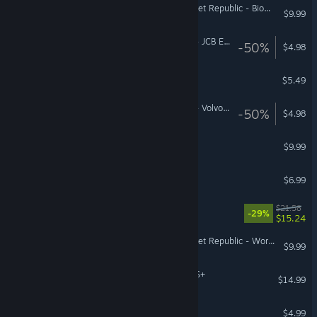
Workers & Resources: Soviet Republic - Biomes
$9.99
American Truck Simulator - JCB Equipment Pack
-50%
$4.98
Slice the Crops!
$5.49
American Truck Simulator - Volvo Construction Equipment
-50%
$4.98
Model Kit Shop Simulator
$9.99
Idle Deepcore
$6.99
Aquarist
$21.58
-29%
$15.24
Workers & Resources: Soviet Republic - World Maps
$9.99
Hatsune Miku Logic Paint S+
$14.99
Windowkill
$4.99