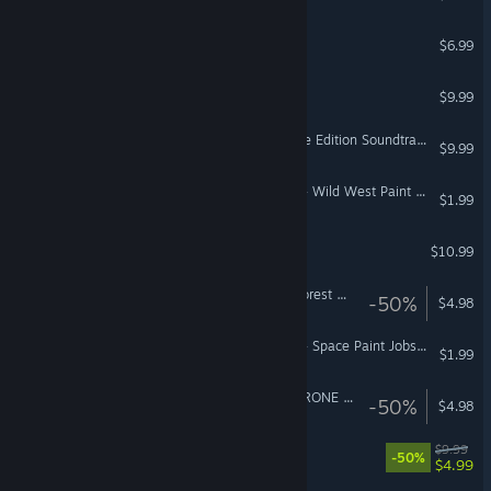
BACKROOMS ANOMALY
$6.99
MR FARMBOY
$9.99
Age of Empires II: Definitive Edition Soundtrack
$9.99
American Truck Simulator - Wild West Paint Jobs Pack
$1.99
Metal Thunder
$10.99
Euro Truck Simulator 2 - Forest Machinery
-50%
$4.98
American Truck Simulator - Space Paint Jobs Pack
$1.99
Euro Truck Simulator 2 - KRONE Agriculture Equipment
-50%
$4.98
DOOM Soundtrack
$9.99
-50%
$4.99