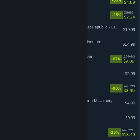
-30%
$4.89
Dystopika: B-Sides
$2.99
-25%
$2.24
Workers & Resources: Soviet Republic - Early Start
$19.99
In Sink: A Co-op Escape Adventure
$14.99
Endling - Extinction is Forever
$29.99
-67%
$9.89
It's Chopping Time!
$5.99
Isles of Sea and Sky
$19.99
-80%
$3.99
Euro Truck Simulator 2 - Farm Machinery
$4.99
Paranormal Cleanup
$9.99
Ranchbound
$17.99
-25%
$13.49