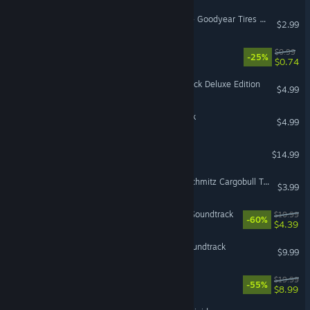
American Truck Simulator - Goodyear Tires Pack
$2.99
Your Mother
$0.99
-25%
$0.74
Tyranny - Official Soundtrack Deluxe Edition
$4.99
Terraria: Official Soundtrack
$4.99
Night Club Simulator
$14.99
Euro Truck Simulator 2 - Schmitz Cargobull Trailer Pack
$3.99
The Witcher 3: Wild Hunt Soundtrack
$10.99
-60%
$4.39
Slime Rancher: Original Soundtrack
$9.99
Football Life Simulator
$19.99
-55%
$8.99