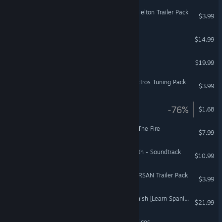
Euro Truck Simulator 2 - Wielton Trailer Pack
$3.99
VTS Face2Face
$14.99
ChromaGun 2: Dye Hard
$19.99
Euro Truck Simulator 2 - Actros Tuning Pack
$3.99
Barro
-76%
$1.68
Fire Pit: Throw Things Into The Fire
$7.99
The Binding of Isaac: Rebirth - Soundtrack
$10.99
Euro Truck Simulator 2 - TIRSAN Trailer Pack
$3.99
Pedro's Adventures in Spanish [Learn Spanish]
$21.99
SKYSAVIOR Helicopter Services