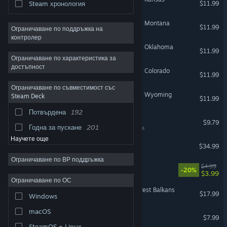
$11.99
Steam хронология
American Truck Simulator - Montana
$11.99
Ограничаване по поддръжка на
контролер
American Truck Simulator - Oklahoma
$11.99
Ограничаване по характеристика за
достъпност
American Truck Simulator - Colorado
$11.99
Ограничаване по съвместимост със
American Truck Simulator - Wyoming
Steam Deck
$11.99
Потвърдена
192
POOLS
$9.79
Годна за пускане
201
ВР поддръжка
Научете още
Visage
$34.99
Ограничаване по ВР поддръжка
Unicycle Together
$4.99
-20%
$3.99
Ограничаване по ОС
Euro Truck Simulator 2 - West Balkans
$17.99
Windows
macOS
DSX
$7.99
SteamOS + Linux