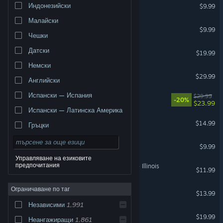
Garry's Mod
Индонезийски
$9.99
Малайски
Left 4 Dead 2
$9.99
Чешки
Euro Truck Simulator 2
Датски
$19.99
Немски
Subnautica
$29.99
Английски
ВР поддръжка
Испански — Испания
The Legend of Khiimori
$29.99
-20%
$23.99
Испански — Латинска Америка
Dirty Business
$14.99
Гръцки
Portal 2
$9.99
Управляване на езиковите
предпочитания
American Truck Simulator - Illinois
$11.99
Ограничаване по таг
The Other Side
$13.99
Независими
1,991
Demonologist
$19.99
Неангажиращи
1,861