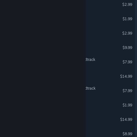
Scalak
$2.99
Zup!
$1.99
Lost Potato
$2.99
Lifeslide
$9.99
The Banner Saga 3 - Soundtrack
$7.99
Harmony's Odyssey
$14.99
The Banner Saga 2 - Soundtrack
$7.99
Zup! 3
$1.99
© Valve Corporation. Всички права запазени. Всички
търговски марки принадлежат на съответните им
Solace Crafting
собственици в САЩ и други страни.
Декларация за
$14.99
поверителност
|
Юридическа информация
|
Достъпност
|
Условия за ползване на Steam
|
Възстановявания
|
Бисквитки
Aquatic Store Simulator
$8.99