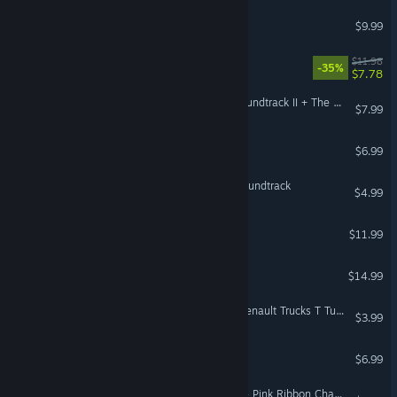
Kaze and the Wild Masks
$9.99
Doll Impostor
$11.98
-35%
$7.78
Slime Rancher: Original Soundtrack II + The Casey Sessions
$7.99
Machick 2
$6.99
Northgard - The Official Soundtrack
$4.99
Master Key
$11.99
Junkyard Builder
$14.99
Euro Truck Simulator 2 - Renault Trucks T Tuning Pack
$3.99
Wirm
$6.99
American Truck Simulator - Pink Ribbon Charity Pack