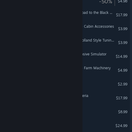
-50%
$4.98
Euro Truck Simulator 2 - Road to the Black Sea
$17.99
American Truck Simulator - Cabin Accessories
$3.99
Euro Truck Simulator 2 - Holland Style Tuning Pack
$3.99
Fireworks Mania - An Explosive Simulator
$14.99
American Truck Simulator - Farm Machinery
$4.99
Mouse X
$2.99
Euro Truck Simulator 2 - Iberia
$17.99
Endless Alice
$8.99
HELLCARD
$24.99