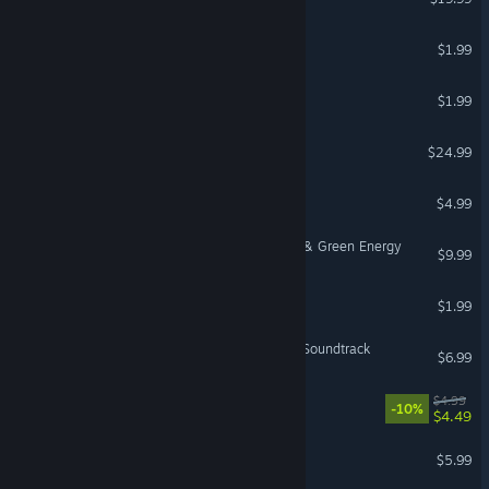
Zup! 9
$1.99
Zup! 2
$1.99
Book of Demons
$24.99
Idling Gears
$4.99
City Bus Manager - E-Bus & Green Energy
$9.99
Zup! 8
$1.99
Enderal: Forgotten Stories Soundtrack
$6.99
SANABI Soundtrack
$4.99
-10%
$4.49
pureya
$5.99