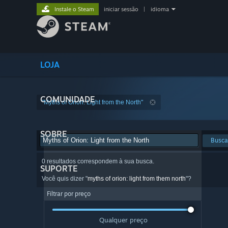
Instale o Steam
iniciar sessão
|
idioma
LOJA
COMUNIDADE
"Myths of Orion: Light from the North"
SOBRE
Busca
0 resultados correspondem à sua busca.
SUPORTE
Você quis dizer "
myths of orion: light from them north
"?
Filtrar por preço
Qualquer preço