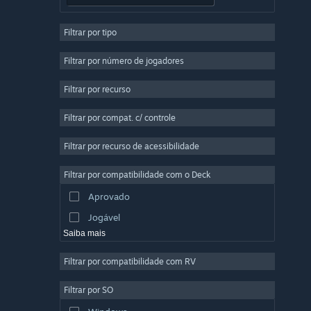
RPG
Filtrar por tipo
Multijogador Massivo
Indie
Filtrar por número de jogadores
Acesso Antecipado
Filtrar por recurso
Casual
Filtrar por compat. c/ controle
Simulação
Corrida
Filtrar por recurso de acessibilidade
Esportes
Filtrar por compatibilidade com o Deck
Produção de Vídeo
Aprovado
Edição de Fotos
Jogável
Saiba mais
Filtrar por compatibilidade com RV
Filtrar por SO