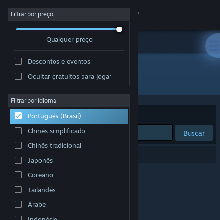
Iniciar sessão
Filtrar por preço
Qualquer preço
Loja
Descontos e eventos
Comunidade
Ocultar gratuitos para jogar
"絶望の洞窟"
Sobre
Filtrar por idioma
Ordenar por
Relevância
Português (Brasil)
Suporte
Chinês simplificado
Buscar
Chinês tradicional
Alterar idioma
0 resultados correspondem à sua busca.
Japonês
Baixe o aplicativo móvel do Steam
Coreano
Tailandês
Ver versão para computadores
Árabe
Indonésio