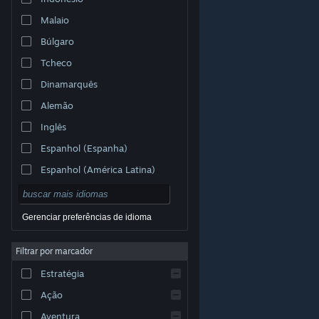
Malaio
Búlgaro
Tcheco
Dinamarquês
Alemão
Inglês
Espanhol (Espanha)
Espanhol (América Latina)
Gerenciar preferências de idioma
Filtrar por marcador
© Valve Corporation. Todos os direitos reservados.
Todas as marcas registradas são propriedade dos seus
Estratégia
respectivos donos nos EUA e em outros países.
Política de Privacidade
|
Termos Legais
|
Acessibilidade
|
Acordo de Assinatura do Steam
|
Ação
Reembolsos
|
Cookies
Aventura