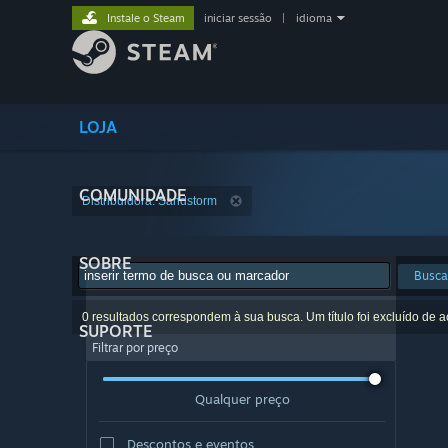
Instale o Steam
iniciar sessão
|
idioma
LOJA
COMUNIDADE
Distribuidora: Sandstorm
SOBRE
Busca
0 resultados correspondem à sua busca. Um título foi excluído de 
SUPORTE
Filtrar por preço
Qualquer preço
Descontos e eventos