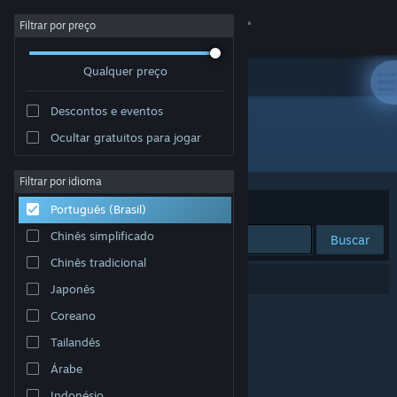
Iniciar sessão
Filtrar por preço
Qualquer preço
Loja
Descontos e eventos
Comunidade
Ocultar gratuitos para jogar
Distribuidora: Progress_Check
Sobre
Filtrar por idioma
Ordenar por
Relevância
Português (Brasil)
Suporte
Chinês simplificado
Buscar
Chinês tradicional
Alterar idioma
0 resultados correspondem à sua busca.
Japonês
Baixe o aplicativo móvel do Steam
Coreano
Tailandês
Ver versão para computadores
Árabe
Indonésio