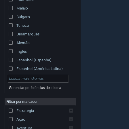
Malaio
Búlgaro
Tcheco
Dinamarquês
Alemão
Inglês
Espanhol (Espanha)
Espanhol (América Latina)
Gerenciar preferências de idioma
Filtrar por marcador
© Valve Corporation. Todos os direitos reservados.
Todas as marcas registradas são propriedade dos seus
Estratégia
respectivos donos nos EUA e em outros países.
Política de Privacidade
|
Termos Legais
|
Acessibilidade
|
Acordo de Assinatura do Steam
|
Ação
Reembolsos
|
Cookies
Aventura