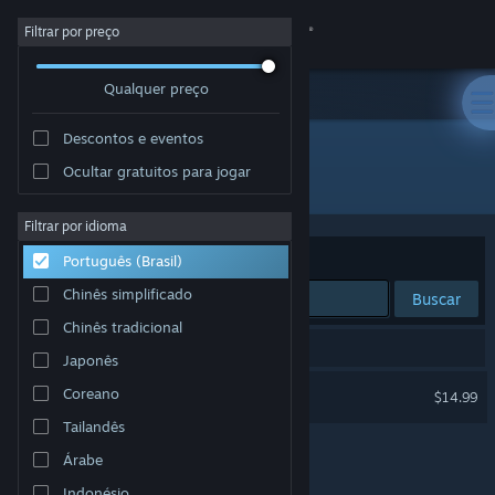
Iniciar sessão
Filtrar por preço
Qualquer preço
Loja
Descontos e eventos
Comunidade
Ocultar gratuitos para jogar
Distribuidora: Polyraptor Games
Sobre
Filtrar por idioma
Ordenar por
Relevância
Português (Brasil)
Suporte
Chinês simplificado
Buscar
Chinês tradicional
Alterar idioma
1 resultado corresponde à sua busca.
Japonês
Baixe o aplicativo móvel do Steam
Rumpus
Coreano
$14.99
Tailandês
Ver versão para computadores
Árabe
Indonésio