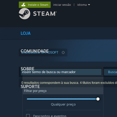
Instale o Steam
iniciar sessão
|
idioma
LOJA
COMUNIDADE
Distribuidora: MYAOSOFT
SOBRE
Busca
0 resultados correspondem à sua busca. 4 títulos foram excluídos 
SUPORTE
Filtrar por preço
Qualquer preço
Descontos e eventos