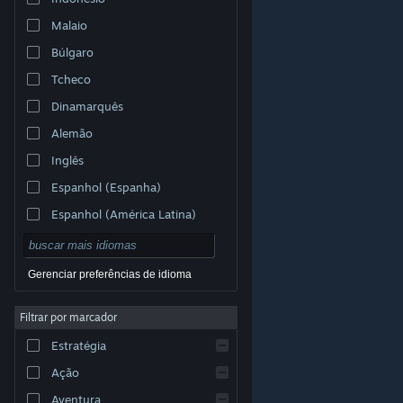
Malaio
Búlgaro
Tcheco
Dinamarquês
Alemão
Inglês
Espanhol (Espanha)
Espanhol (América Latina)
Gerenciar preferências de idioma
Filtrar por marcador
© Valve Corporation. Todos os direitos reservados.
Todas as marcas registradas são propriedade dos seus
Estratégia
respectivos donos nos EUA e em outros países.
Política de Privacidade
|
Termos Legais
|
Acessibilidade
|
Acordo de Assinatura do Steam
|
Ação
Reembolsos
|
Cookies
Aventura