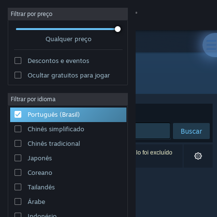
Iniciar sessão
Filtrar por preço
Qualquer preço
Loja
Descontos e eventos
Comunidade
Ocultar gratuitos para jogar
Distribuidora: Hazy mist Studio
Sobre
Filtrar por idioma
Ordenar por
Relevância
Português (Brasil)
Suporte
Chinês simplificado
Buscar
Chinês tradicional
Alterar idioma
0 resultados correspondem à sua busca. Um título foi excluído
Japonês
de acordo com as suas preferências.
Baixe o aplicativo móvel do Steam
Coreano
Tailandês
Ver versão para computadores
Árabe
Indonésio