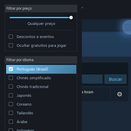
Iniciar sessão
Filtrar por preço
Qualquer preço
Loja
Descontos e eventos
Comunidade
Ocultar gratuitos para jogar
Distribuidora: Hassey Enterprises, Inc.
Sobre
Filtrar por idioma
Ordenar por
Relevância
Português (Brasil)
Suporte
Chinês simplificado
Buscar
Chinês tradicional
Alterar idioma
0 resultados correspondem à sua busca. 2 títulos foram
Japonês
excluídos de acordo com as suas preferências.
Baixe o aplicativo móvel do Steam
Coreano
Tailandês
Ver versão para computadores
Árabe
Indonésio