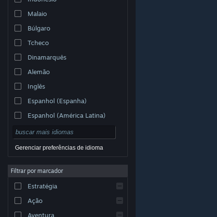
Malaio
Búlgaro
Tcheco
Dinamarquês
Alemão
Inglês
Espanhol (Espanha)
Espanhol (América Latina)
Gerenciar preferências de idioma
Filtrar por marcador
© Valve Corporation. Todos os direitos reservados.
Todas as marcas registradas são propriedade dos seus
Estratégia
respectivos donos nos EUA e em outros países.
Política de Privacidade
|
Termos Legais
|
Acessibilidade
|
Acordo de Assinatura do Steam
|
Ação
Reembolsos
|
Cookies
Aventura