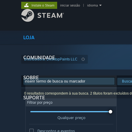
Instale o Steam
iniciar sessão
|
idioma
LOJA
COMUNIDADE
Distribuidora: DesktopPaints LLC
SOBRE
Busca
0 resultados correspondem à sua busca. 2 títulos foram excluídos 
SUPORTE
Filtrar por preço
Qualquer preço
Descontos e eventos