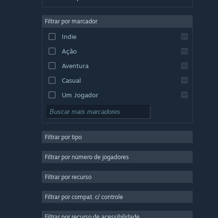
Alemão
Filtrar por marcador
Inglês
Indie
Espanhol (Espanha)
Ação
Espanhol (América Latina)
Aventura
Casual
Um Jogador
Simulação
RPG
Filtrar por tipo
Estratégia
2D
Filtrar por número de jogadores
Acesso Antecipado
Filtrar por recurso
3D
Filtrar por compat. c/ controle
Gratuito para Jogar
Atmosférico
Filtrar por recurso de acessibilidade