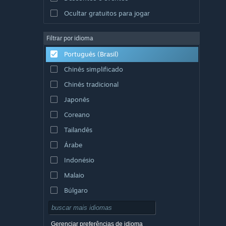
Ocultar gratuitos para jogar
Filtrar por idioma
Português (Brasil)
Chinês simplificado
Chinês tradicional
Japonês
Coreano
Tailandês
Árabe
Indonésio
Malaio
Búlgaro
Tcheco
Dinamarquês
Gerenciar preferências de idioma