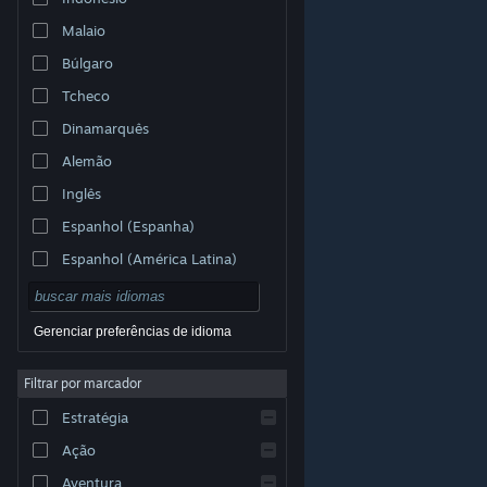
Malaio
Búlgaro
Tcheco
Dinamarquês
Alemão
Inglês
Espanhol (Espanha)
Espanhol (América Latina)
Gerenciar preferências de idioma
Filtrar por marcador
© Valve Corporation. Todos os direitos reservados.
Todas as marcas registradas são propriedade dos seus
Estratégia
respectivos donos nos EUA e em outros países.
Política de Privacidade
|
Termos Legais
|
Acessibilidade
|
Acordo de Assinatura do Steam
|
Ação
Reembolsos
|
Cookies
Aventura