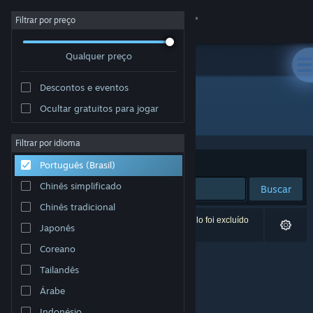
Iniciar sessão
Filtrar por preço
Qualquer preço
Loja
Descontos e eventos
Comunidade
Ocultar gratuitos para jogar
Distribuidora: Alexander Haase
Sobre
Filtrar por idioma
Ordenar por
Relevância
Português (Brasil)
Suporte
Chinês simplificado
Buscar
Chinês tradicional
Alterar idioma
0 resultados correspondem à sua busca. Um título foi excluído
Japonês
de acordo com as suas preferências.
Baixe o aplicativo móvel do Steam
Coreano
Tailandês
Ver versão para computadores
Árabe
Indonésio