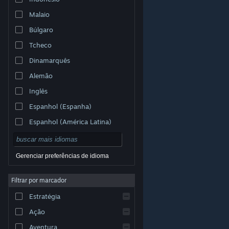
Malaio
Búlgaro
Tcheco
Dinamarquês
Alemão
Inglês
Espanhol (Espanha)
Espanhol (América Latina)
Gerenciar preferências de idioma
Filtrar por marcador
© Valve Corporation. Todos os direitos reservados.
Todas as marcas registradas são propriedade dos seus
Estratégia
respectivos donos nos EUA e em outros países.
Política de Privacidade
|
Termos Legais
|
Acessibilidade
|
Acordo de Assinatura do Steam
|
Ação
Reembolsos
|
Cookies
Aventura