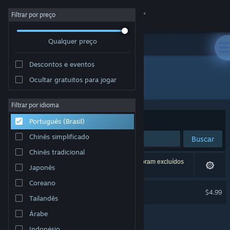
Iniciar sessão
Filtrar por preço
Qualquer preço
Loja
Descontos e eventos
Comunidade
Ocultar gratuitos para jogar
Distribuidora: 3 Sprockets
Sobre
Filtrar por idioma
Ordenar por
Relevância
Português (Brasil)
Suporte
Chinês simplificado
Buscar
Chinês tradicional
Alterar idioma
1 resultado corresponde à sua busca. 2 títulos foram excluídos
Japonês
de acordo com as suas preferências.
Baixe o aplicativo móvel do Steam
Coreano
Digby Extreme
$4.99
Tailandês
Ver versão para computadores
Árabe
Indonésio