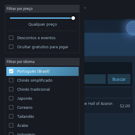
Iniciar sessão
Filtrar por preço
Qualquer preço
Loja
Descontos e eventos
Comunidade
Todos os produtos
Ocultar gratuitos para jogar
Sobre
Filtrar por idioma
Ordenar por
Relevância
Português (Brasil)
Suporte
Buscar
Chinês simplificado
Chinês tradicional
Alterar idioma
1 resultado corresponde à sua busca.
Japonês
The Chronicles of Eleos: The Hall of Azaron
Baixe o aplicativo móvel do Steam
$2.00
Coreano
Tailandês
Ver versão para computadores
Árabe
Indonésio