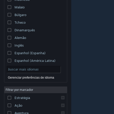
Malaio
Búlgaro
Tcheco
Dinamarquês
Alemão
Inglês
Espanhol (Espanha)
Espanhol (América Latina)
Gerenciar preferências de idioma
Filtrar por marcador
© Valve Corporation. Todos os direitos reservados.
Todas as marcas registradas são propriedade dos seus
Estratégia
respectivos donos nos EUA e em outros países.
Política de Privacidade
|
Termos Legais
|
Acessibilidade
|
Acordo de Assinatura do Steam
|
Ação
Reembolsos
|
Cookies
Aventura