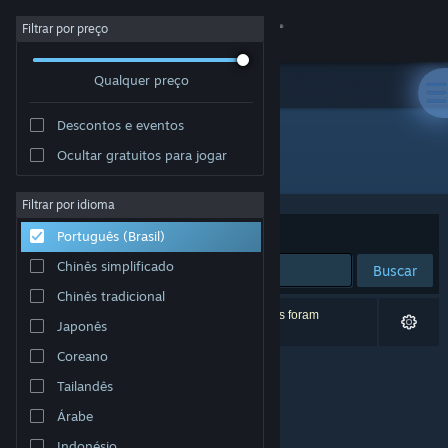
Iniciar sessão
Filtrar por preço
Qualquer preço
Loja
Descontos e eventos
Comunidade
Ocultar gratuitos para jogar
Desenvolvedor: ashpdewan
Sobre
Filtrar por idioma
Ordenar por
Relevância
Português (Brasil)
Suporte
Chinês simplificado
Buscar
Chinês tradicional
Alterar idioma
0 resultados correspondem à sua busca. 2 títulos foram
Japonês
excluídos de acordo com as suas preferências.
Baixe o aplicativo móvel do Steam
Coreano
Tailandês
Ver versão para computadores
Árabe
Indonésio