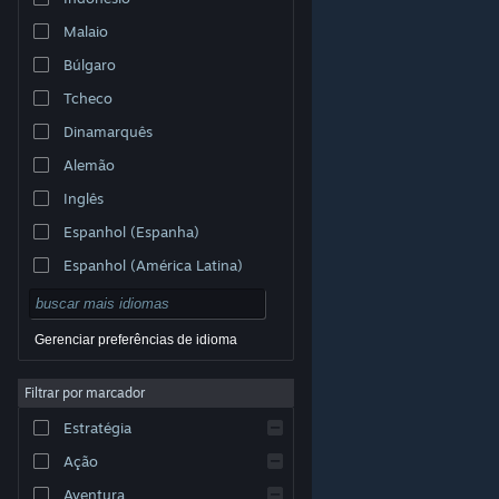
Malaio
Búlgaro
Tcheco
Dinamarquês
Alemão
Inglês
Espanhol (Espanha)
Espanhol (América Latina)
Gerenciar preferências de idioma
Filtrar por marcador
© Valve Corporation. Todos os direitos reservados.
Todas as marcas registradas são propriedade dos seus
Estratégia
respectivos donos nos EUA e em outros países.
Política de Privacidade
|
Termos Legais
|
Acessibilidade
|
Acordo de Assinatura do Steam
|
Ação
Reembolsos
|
Cookies
Aventura