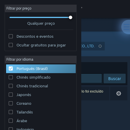
Iniciar sessão
Filtrar por preço
Qualquer preço
Loja
Descontos e eventos
Comunidade
Ocultar gratuitos para jogar
Desenvolvedor: YGGDRAZIL GROUP PUBLIC CO., LTD.
Sobre
Filtrar por idioma
Ordenar por
Relevância
Português (Brasil)
Suporte
Chinês simplificado
Buscar
Chinês tradicional
Alterar idioma
0 resultados correspondem à sua busca. Um título foi excluído
Japonês
de acordo com as suas preferências.
Baixe o aplicativo móvel do Steam
Coreano
Tailandês
Ver versão para computadores
Árabe
Indonésio