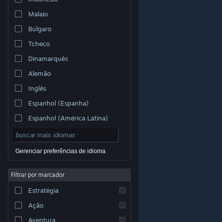
Malaio
Búlgaro
Tcheco
Dinamarquês
Alemão
Inglês
Espanhol (Espanha)
Espanhol (América Latina)
Gerenciar preferências de idioma
Filtrar por marcador
© Valve Corporation. Todos os direitos reservados.
Todas as marcas registradas são propriedade dos seus
Estratégia
respectivos donos nos EUA e em outros países.
Política de Privacidade
|
Termos Legais
|
Acessibilidade
|
Acordo de Assinatura do Steam
|
Ação
Reembolsos
|
Cookies
Aventura