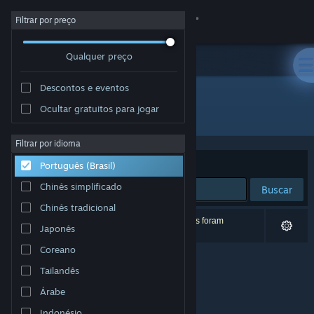
Iniciar sessão
Filtrar por preço
Qualquer preço
Loja
Descontos e eventos
Comunidade
Ocultar gratuitos para jogar
Desenvolvedor: Workyrie Game Studio
Sobre
Filtrar por idioma
Ordenar por
Relevância
Português (Brasil)
Suporte
Chinês simplificado
Buscar
Chinês tradicional
Alterar idioma
0 resultados correspondem à sua busca. 3 títulos foram
Japonês
excluídos de acordo com as suas preferências.
Baixe o aplicativo móvel do Steam
Coreano
Tailandês
Ver versão para computadores
Árabe
Indonésio