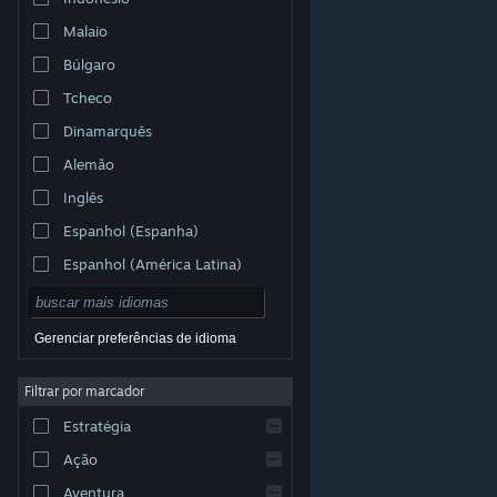
Malaio
Búlgaro
Tcheco
Dinamarquês
Alemão
Inglês
Espanhol (Espanha)
Espanhol (América Latina)
Gerenciar preferências de idioma
Filtrar por marcador
© Valve Corporation. Todos os direitos reservados.
Todas as marcas registradas são propriedade dos seus
Estratégia
respectivos donos nos EUA e em outros países.
Política de Privacidade
|
Termos Legais
|
Acessibilidade
|
Acordo de Assinatura do Steam
|
Ação
Reembolsos
|
Cookies
Aventura