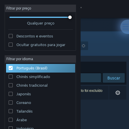
Iniciar sessão
Filtrar por preço
Qualquer preço
Loja
Descontos e eventos
Comunidade
Ocultar gratuitos para jogar
Desenvolvedor: Winning Streak Games GmbH
Sobre
Filtrar por idioma
Ordenar por
Relevância
Português (Brasil)
Suporte
Chinês simplificado
Buscar
Chinês tradicional
Alterar idioma
0 resultados correspondem à sua busca. Um título foi excluído
Japonês
de acordo com as suas preferências.
Baixe o aplicativo móvel do Steam
Coreano
Tailandês
Ver versão para computadores
Árabe
Indonésio