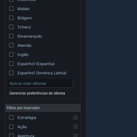
Malaio
Búlgaro
Tcheco
Dinamarquês
Alemão
Inglês
Espanhol (Espanha)
Espanhol (América Latina)
Gerenciar preferências de idioma
Filtrar por marcador
© Valve Corporation. Todos os direitos reservados.
Todas as marcas registradas são propriedade dos seus
Estratégia
respectivos donos nos EUA e em outros países.
Política de Privacidade
|
Termos Legais
|
Acessibilidade
|
Acordo de Assinatura do Steam
|
Ação
Reembolsos
|
Cookies
Aventura