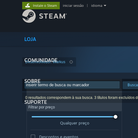
Instale o Steam
iniciar sessão
|
idioma
LOJA
COMUNIDADE
Desenvolvedor: Warkus
SOBRE
Busca
0 resultados correspondem à sua busca. 3 títulos foram excluídos 
SUPORTE
Filtrar por preço
Qualquer preço
Descontos e eventos