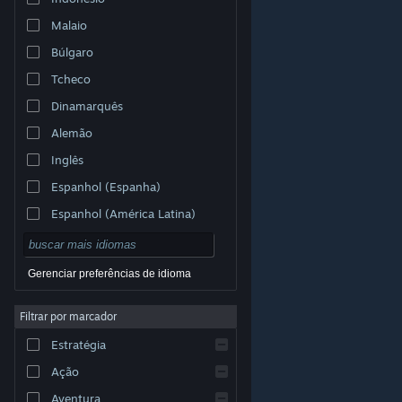
Malaio
Búlgaro
Tcheco
Dinamarquês
Alemão
Inglês
Espanhol (Espanha)
Espanhol (América Latina)
Gerenciar preferências de idioma
Filtrar por marcador
© Valve Corporation. Todos os direitos reservados.
Todas as marcas registradas são propriedade dos seus
Estratégia
respectivos donos nos EUA e em outros países.
Política de Privacidade
|
Termos Legais
|
Acessibilidade
|
Acordo de Assinatura do Steam
|
Ação
Reembolsos
|
Cookies
Aventura