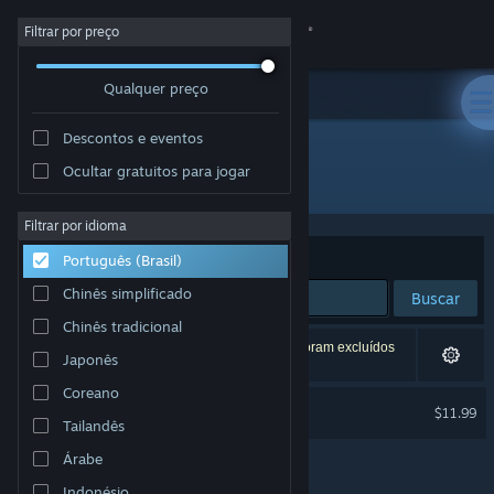
Iniciar sessão
Filtrar por preço
Qualquer preço
Loja
Descontos e eventos
Comunidade
Ocultar gratuitos para jogar
Desenvolvedor: Vlambeer
Sobre
Filtrar por idioma
Ordenar por
Relevância
Português (Brasil)
Suporte
Chinês simplificado
Buscar
Chinês tradicional
Alterar idioma
1 resultado corresponde à sua busca. 5 títulos foram excluídos
Japonês
de acordo com as suas preferências.
Baixe o aplicativo móvel do Steam
Coreano
Nuclear Throne
$11.99
Tailandês
Ver versão para computadores
Árabe
Indonésio