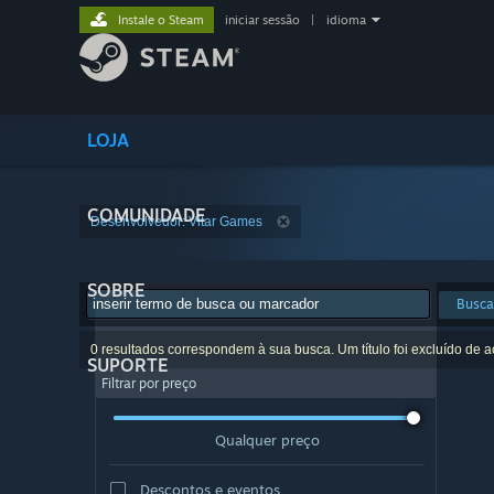
Instale o Steam
iniciar sessão
|
idioma
LOJA
COMUNIDADE
Desenvolvedor: Vitar Games
SOBRE
Busca
0 resultados correspondem à sua busca. Um título foi excluído de 
SUPORTE
Filtrar por preço
Qualquer preço
Descontos e eventos