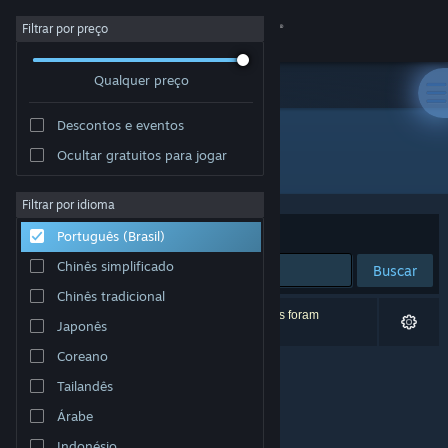
Iniciar sessão
Filtrar por preço
Qualquer preço
Loja
Descontos e eventos
Comunidade
Ocultar gratuitos para jogar
Desenvolvedor: Vesa Härkönen
Sobre
Filtrar por idioma
Ordenar por
Relevância
Português (Brasil)
Suporte
Chinês simplificado
Buscar
Chinês tradicional
Alterar idioma
0 resultados correspondem à sua busca. 2 títulos foram
Japonês
excluídos de acordo com as suas preferências.
Baixe o aplicativo móvel do Steam
Coreano
Tailandês
Ver versão para computadores
Árabe
Indonésio