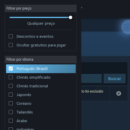
Iniciar sessão
Filtrar por preço
Qualquer preço
Loja
Descontos e eventos
Comunidade
Ocultar gratuitos para jogar
Desenvolvedor: VIRTUALLYZ GAMING
Sobre
Filtrar por idioma
Ordenar por
Relevância
Português (Brasil)
Suporte
Chinês simplificado
Buscar
Chinês tradicional
Alterar idioma
0 resultados correspondem à sua busca. Um título foi excluído
Japonês
de acordo com as suas preferências.
Baixe o aplicativo móvel do Steam
Coreano
Tailandês
Ver versão para computadores
Árabe
Indonésio