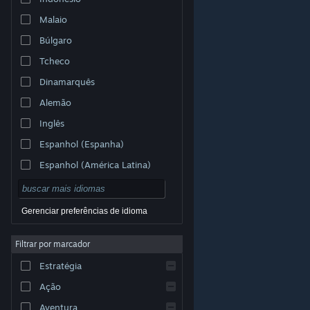
Malaio
Búlgaro
Tcheco
Dinamarquês
Alemão
Inglês
Espanhol (Espanha)
Espanhol (América Latina)
Gerenciar preferências de idioma
Filtrar por marcador
© Valve Corporation. Todos os direitos reservados.
Todas as marcas registradas são propriedade dos seus
Estratégia
respectivos donos nos EUA e em outros países.
Política de Privacidade
|
Termos Legais
|
Acessibilidade
|
Acordo de Assinatura do Steam
|
Ação
Reembolsos
|
Cookies
Aventura