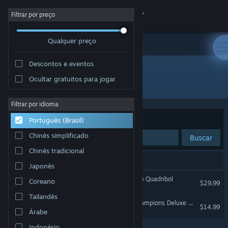
Iniciar sessão
Filtrar por preço
Qualquer preço
Loja
Descontos e eventos
Comunidade
Ocultar gratuitos para jogar
Desenvolvedor: Unbroken Studios
Sobre
Filtrar por idioma
Ordenar por
Relevância
Português (Brasil)
Suporte
Chinês simplificado
Buscar
Chinês tradicional
Alterar idioma
2 resultados correspondem à sua busca.
Japonês
Baixe o aplicativo móvel do Steam
Harry Potter: Campeões do Quadribol
Coreano
$29.99
Tailandês
Ver versão para computadores
Harry Potter: Quidditch Champions Deluxe Pack
$14.99
Árabe
Indonésio