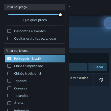
Iniciar sessão
Filtrar por preço
Qualquer preço
Loja
Descontos e eventos
Comunidade
Ocultar gratuitos para jogar
Desenvolvedor: Tupolev the Ascender
Sobre
Filtrar por idioma
Ordenar por
Relevância
Português (Brasil)
Suporte
Chinês simplificado
Buscar
Chinês tradicional
Alterar idioma
0 resultados correspondem à sua busca. Um título foi excluído
Japonês
de acordo com as suas preferências.
Baixe o aplicativo móvel do Steam
Coreano
Tailandês
Ver versão para computadores
Árabe
Indonésio