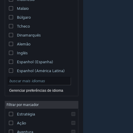
Malaio
Búlgaro
Tcheco
Dinamarquês
Alemão
Inglês
Espanhol (Espanha)
Espanhol (América Latina)
Gerenciar preferências de idioma
Filtrar por marcador
© Valve Corporation. Todos os direitos reservados.
Todas as marcas registradas são propriedade dos seus
Estratégia
respectivos donos nos EUA e em outros países.
Política de Privacidade
|
Termos Legais
|
Acessibilidade
|
Acordo de Assinatura do Steam
|
Ação
Reembolsos
|
Cookies
Aventura