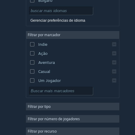
Búlgaro
Tcheco
Dinamarquês
Gerenciar preferências de idioma
Alemão
Filtrar por marcador
Inglês
Indie
Espanhol (Espanha)
Ação
Espanhol (América Latina)
Aventura
Casual
Um Jogador
Simulação
RPG
Filtrar por tipo
Estratégia
2D
Filtrar por número de jogadores
Acesso Antecipado
Filtrar por recurso
3D