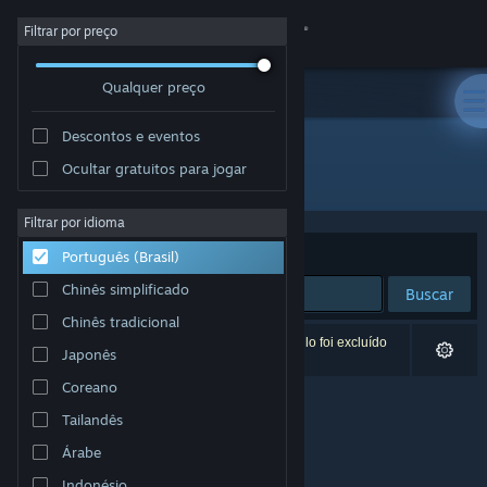
Iniciar sessão
Filtrar por preço
Qualquer preço
Loja
Descontos e eventos
Comunidade
Ocultar gratuitos para jogar
Desenvolvedor: Team Zimno
Sobre
Filtrar por idioma
Ordenar por
Relevância
Português (Brasil)
Suporte
Chinês simplificado
Buscar
Chinês tradicional
Alterar idioma
0 resultados correspondem à sua busca. Um título foi excluído
Japonês
de acordo com as suas preferências.
Baixe o aplicativo móvel do Steam
Coreano
Tailandês
Ver versão para computadores
Árabe
Indonésio