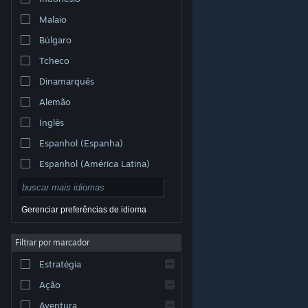
Malaio
Búlgaro
Tcheco
Dinamarquês
Alemão
Inglês
Espanhol (Espanha)
Espanhol (América Latina)
Gerenciar preferências de idioma
Filtrar por marcador
© Valve Corporation. Todos os direitos reservados.
Todas as marcas registradas são propriedade dos seus
Estratégia
respectivos donos nos EUA e em outros países.
Política de Privacidade
|
Termos Legais
|
Acessibilidade
|
Acordo de Assinatura do Steam
|
Ação
Reembolsos
|
Cookies
Aventura