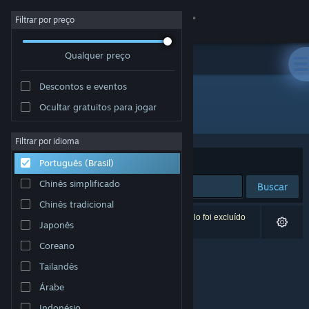
Iniciar sessão
Filtrar por preço
Qualquer preço
Loja
Descontos e eventos
Comunidade
Ocultar gratuitos para jogar
Desenvolvedor: Team VAC
Sobre
Filtrar por idioma
Ordenar por
Relevância
Português (Brasil)
Suporte
Chinês simplificado
Buscar
Chinês tradicional
Alterar idioma
0 resultados correspondem à sua busca. Um título foi excluído
Japonês
de acordo com as suas preferências.
Baixe o aplicativo móvel do Steam
Coreano
Tailandês
Ver versão para computadores
Árabe
Indonésio