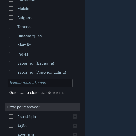
Malaio
Búlgaro
Tcheco
Dinamarquês
Alemão
Inglês
Espanhol (Espanha)
Espanhol (América Latina)
Gerenciar preferências de idioma
Filtrar por marcador
© Valve Corporation. Todos os direitos reservados.
Todas as marcas registradas são propriedade dos seus
Estratégia
respectivos donos nos EUA e em outros países.
Política de Privacidade
|
Termos Legais
|
Acessibilidade
|
Acordo de Assinatura do Steam
|
Ação
Reembolsos
|
Cookies
Aventura