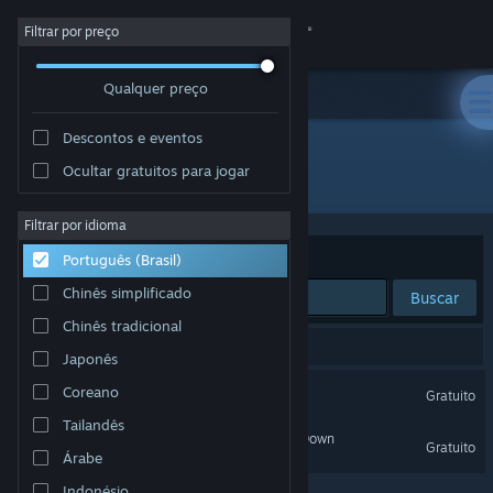
Iniciar sessão
Filtrar por preço
Qualquer preço
Loja
Descontos e eventos
Comunidade
Ocultar gratuitos para jogar
Desenvolvedor: Team Jade
Sobre
Filtrar por idioma
Ordenar por
Relevância
Português (Brasil)
Suporte
Chinês simplificado
Buscar
Chinês tradicional
Alterar idioma
2 resultados correspondem à sua busca.
Japonês
Baixe o aplicativo móvel do Steam
Delta Force
Coreano
Gratuito
Tailandês
Ver versão para computadores
Delta Force - Black Hawk Down
Gratuito
Árabe
Indonésio