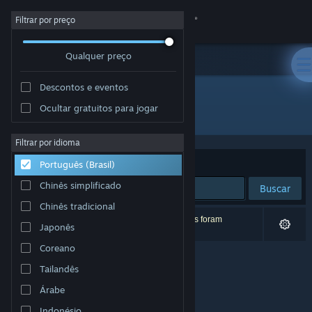
Iniciar sessão
Filtrar por preço
Qualquer preço
Loja
Descontos e eventos
Comunidade
Ocultar gratuitos para jogar
Desenvolvedor: Takahiro Miyazawa
Sobre
Filtrar por idioma
Ordenar por
Relevância
Português (Brasil)
Suporte
Chinês simplificado
Buscar
Chinês tradicional
Alterar idioma
0 resultados correspondem à sua busca. 2 títulos foram
Japonês
excluídos de acordo com as suas preferências.
Baixe o aplicativo móvel do Steam
Coreano
Tailandês
Ver versão para computadores
Árabe
Indonésio