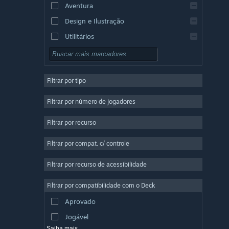
Aventura
Design e Ilustração
Utilitários
Gratuito para Jogar
RPG
Filtrar por tipo
Multijogador Massivo
Indie
Filtrar por número de jogadores
Acesso Antecipado
Filtrar por recurso
Casual
Filtrar por compat. c/ controle
Simulação
Corrida
Filtrar por recurso de acessibilidade
Esportes
Filtrar por compatibilidade com o Deck
Produção de Vídeo
Aprovado
Edição de Fotos
Jogável
Saiba mais