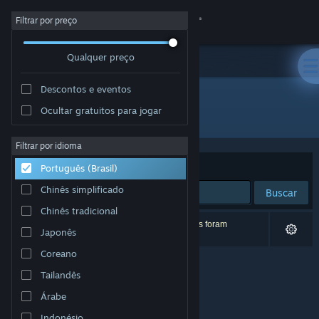
Iniciar sessão
Filtrar por preço
Qualquer preço
Loja
Descontos e eventos
Comunidade
Ocultar gratuitos para jogar
Desenvolvedor: Studio SyndiCat
Sobre
Filtrar por idioma
Ordenar por
Relevância
Português (Brasil)
Suporte
Chinês simplificado
Buscar
Chinês tradicional
Alterar idioma
0 resultados correspondem à sua busca. 6 títulos foram
Japonês
excluídos de acordo com as suas preferências.
Baixe o aplicativo móvel do Steam
Coreano
Tailandês
Ver versão para computadores
Árabe
Indonésio