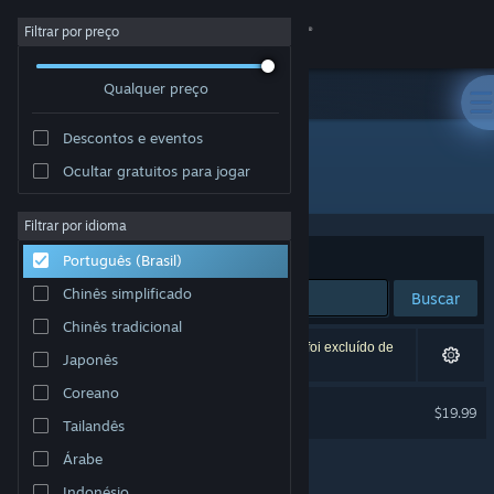
Iniciar sessão
Filtrar por preço
Qualquer preço
Loja
Descontos e eventos
Comunidade
Ocultar gratuitos para jogar
Desenvolvedor: Studio Pixanoh
Sobre
Filtrar por idioma
Ordenar por
Relevância
Português (Brasil)
Suporte
Chinês simplificado
Buscar
Chinês tradicional
Alterar idioma
1 resultado corresponde à sua busca. Um título foi excluído de
Japonês
acordo com as suas preferências.
Baixe o aplicativo móvel do Steam
Coreano
Town of Zoz
$19.99
Tailandês
Ver versão para computadores
Árabe
Indonésio