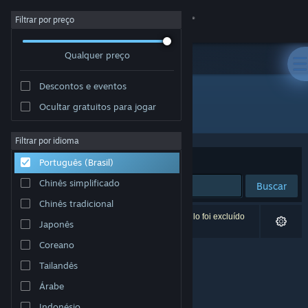
Iniciar sessão
Filtrar por preço
Qualquer preço
Loja
Descontos e eventos
Comunidade
Ocultar gratuitos para jogar
Desenvolvedor: Stratosphereoff
Sobre
Filtrar por idioma
Ordenar por
Relevância
Português (Brasil)
Suporte
Chinês simplificado
Buscar
Chinês tradicional
Alterar idioma
0 resultados correspondem à sua busca. Um título foi excluído
Japonês
de acordo com as suas preferências.
Baixe o aplicativo móvel do Steam
Coreano
Tailandês
Ver versão para computadores
Árabe
Indonésio