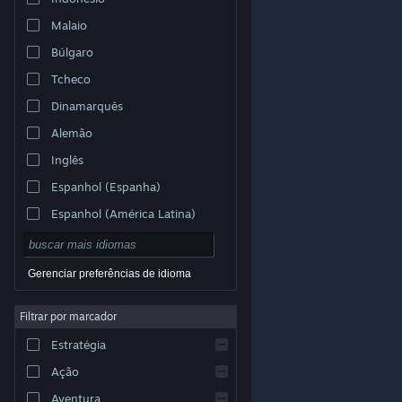
Malaio
Búlgaro
Tcheco
Dinamarquês
Alemão
Inglês
Espanhol (Espanha)
Espanhol (América Latina)
Gerenciar preferências de idioma
Filtrar por marcador
© Valve Corporation. Todos os direitos reservados.
Todas as marcas registradas são propriedade dos seus
Estratégia
respectivos donos nos EUA e em outros países.
Política de Privacidade
|
Termos Legais
|
Acessibilidade
|
Acordo de Assinatura do Steam
|
Ação
Reembolsos
|
Cookies
Aventura