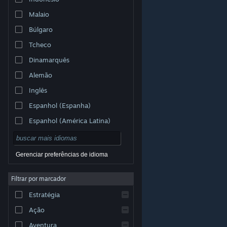
Malaio
Búlgaro
Tcheco
Dinamarquês
Alemão
Inglês
Espanhol (Espanha)
Espanhol (América Latina)
Gerenciar preferências de idioma
Filtrar por marcador
© Valve Corporation. Todos os direitos reservados.
Todas as marcas registradas são propriedade dos seus
Estratégia
respectivos donos nos EUA e em outros países.
Política de Privacidade
|
Termos Legais
|
Acessibilidade
|
Acordo de Assinatura do Steam
|
Ação
Reembolsos
|
Cookies
Aventura