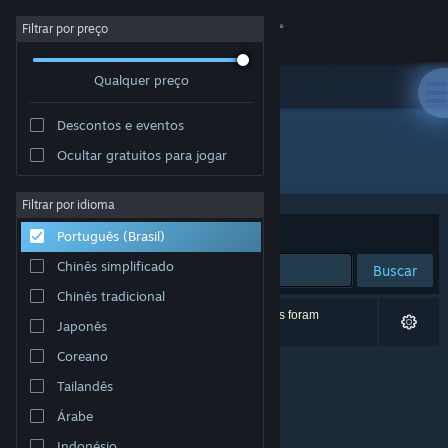
Iniciar sessão
Filtrar por preço
Qualquer preço
Loja
Descontos e eventos
Comunidade
Ocultar gratuitos para jogar
Desenvolvedor: StrangeLight Games
Sobre
Filtrar por idioma
Ordenar por
Relevância
Português (Brasil)
Suporte
Chinês simplificado
Buscar
Chinês tradicional
Alterar idioma
0 resultados correspondem à sua busca. 3 títulos foram
Japonês
excluídos de acordo com as suas preferências.
Baixe o aplicativo móvel do Steam
Coreano
Tailandês
Ver versão para computadores
Árabe
Indonésio